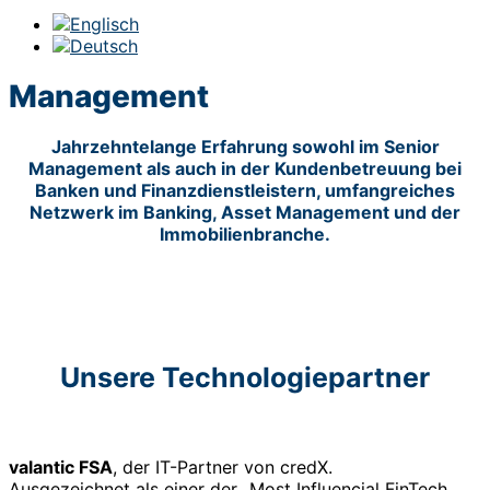
Management
Jahrzehntelange Erfahrung sowohl im Senior
Management als auch in der Kundenbetreuung bei
Banken und Finanzdienstleistern, umfangreiches
Netzwerk im Banking, Asset Management und der
Immobilienbranche.
DR. RALF KAUTHER | CEO
MICHAEL MÜLLER | COO
PROF. DR. LUTZ JOHANNING | SENIOR ADVIS
PAUL ZELDER | CMO
AISIO.AI | VIRTUELLE KI ASSISTENZ
TILL HARTENSTEIN | SENIOR ADVISOR
DR. DANIEL VON HEYL | SENIOR ADVISOR
DR. ANDREAS KRONABITLEITNER | SENIOR
Unsere Technologiepartner
ADVISOR
valantic FSA
, der IT-Partner von credX.
Ausgezeichnet als einer der „Most Influencial FinTech