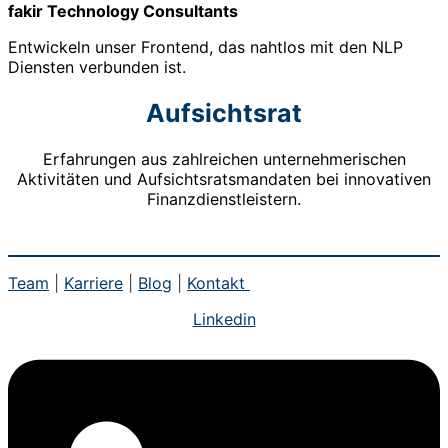
fakir Technology Consultants
Entwickeln unser Frontend, das nahtlos mit den NLP
Diensten verbunden ist.
Aufsichtsrat
Erfahrungen aus zahlreichen unternehmerischen
Aktivitäten und Aufsichtsratsmandaten bei innovativen
Finanzdienstleistern.
PHILIPP HENRICH | VORSITZENDER
WOLFRAM KLINGLER | AUFSICHTSRAT
PROF. DR. RALF ELSAS | AUFSICHTSRAT
Team
|
Karriere
|
Blog
|
Kontakt
Linkedin